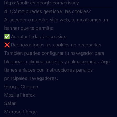
https://policies.google.com/privacy
4. ¿Cómo puedes gestionar las cookies?
Al acceder a nuestro sitio web, te mostramos un
banner que te permite:
✅ Aceptar todas las cookies
❌ Rechazar todas las cookies no necesarias
También puedes configurar tu navegador para
bloquear o eliminar cookies ya almacenadas. Aquí
tienes enlaces con instrucciones para los
principales navegadores:
Google Chrome
Mozilla Firefox
Safari
Microsoft Edge