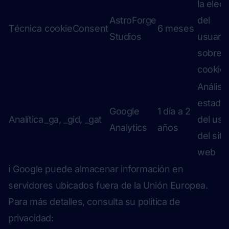
la elec
AstroForge
del
Técnica
cookieConsent
6 meses
Studios
usuario
sobre
cookie
Análisis
estadís
Google
1 día a 2
Analítica
_ga, _gid, _gat
del uso
Analytics
años
del siti
web
ℹ️ Google puede almacenar información en
servidores ubicados fuera de la Unión Europea.
Para más detalles, consulta su política de
privacidad: